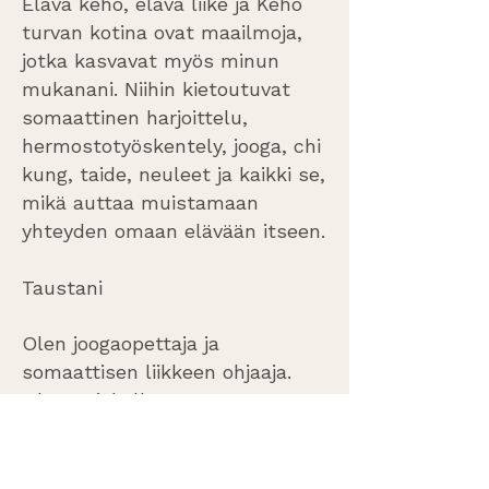
Elävä keho, elävä liike ja Keho
turvan kotina ovat maailmoja,
jotka kasvavat myös minun
mukanani. Niihin kietoutuvat
somaattinen harjoittelu,
hermostotyöskentely, jooga, chi
kung, taide, neuleet ja kaikki se,
mikä auttaa muistamaan
yhteyden omaan elävään itseen.
Taustani
Olen joogaopettaja ja
somaattisen liikkeen ohjaaja.
Olen opiskellut muun muassa
hatha-, yin- ja kundaliinijoogaa,
traumainformoitua ja
polyvagaalista joogaa sekä